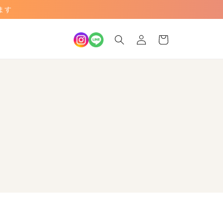
ます
ロ
カ
グ
ー
イ
ト
ン