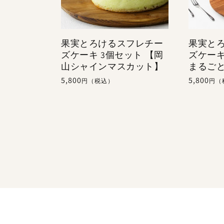
果実とろけるスフレチー
果実と
ズケーキ 3個セット 【岡
ズケー
山シャインマスカット】
まるご
通
5,800
通
5,800
円（税込）
円（
常
常
価
価
格
格