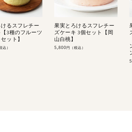
ろけるスフレチー
果実とろけるスフレチー
キ【3種のフルーツ
ズケーキ 3個セット【岡
とセット】
山白桃】
通
5,800
税込）
円（税込）
常
5
価
格