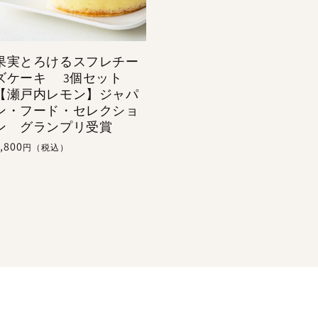
果実とろけるスフレチー
ズケーキ 3個セット
【瀬戸内レモン】ジャパ
ン・フード・セレクショ
ン グランプリ受賞
通
,800
円（税込）
常
価
格