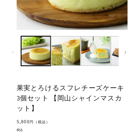
モ
モ
ー
ー
ダ
ダ
ル
ル
で
で
メ
メ
デ
デ
ィ
ィ
ア
ア
(1)
(2
果実とろけるスフレチーズケーキ
を
を
開
開
3個セット 【岡山シャインマスカ
く
く
ット】
通
5,800
円（税込）
常
税込
価