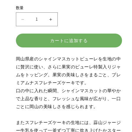
格
数量
果
果
実
実
と
と
カートに追加する
ろ
ろ
け
け
る
る
岡山県産のシャインマスカットピューレを生地の中
ス
ス
に贅沢に使い、さらに果実のピューレ特製入りジャ
フ
フ
ムをトッピング。果実の美味しさをまるごと、プレ
レ
レ
ミアムナスフレチーズケーキです。
チ
チ
口の中に入れた瞬間、シャインマスカットの
華やか
ー
ー
で
上品な香りと、フレッシュな風味が広がり、一口
ズ
ズ
ごとに岡山の美味しさを感じられます。
ケ
ケ
ー
ー
キ
キ
またスフレチーズケーキの生地には、蒜山ジャージ
3
3
ー牛乳を使って一釜ずつ丁寧に炊き上げたかスター