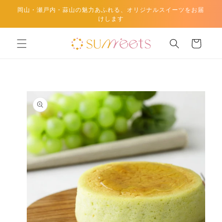
テン
岡山・瀬戸内・蒜山の魅力あふれる、オリジナルスイーツをお届
ツに
けします
進む
カ
ー
ト
商品
情報
にス
キッ
プ