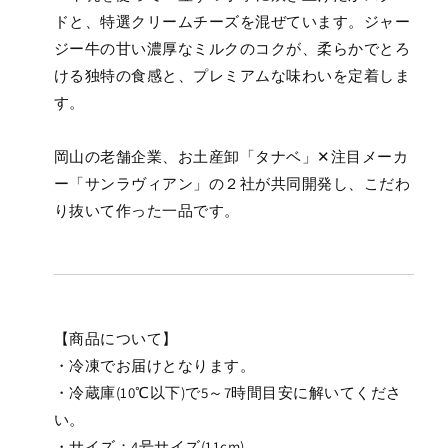
個
個
ドと、特選クリームチーズを混ぜています。ジャー
セ
セ
ジー牛の甘い濃厚なミルクのコクが、柔らかでとろ
ッ
ッ
ける独特の食感と、プレミアムな味わいを定着しま
ト
ト
す。
【岡
【岡
山
山
シ
シ
岡山の老舗企業、お土産卸「タナベ」✕注目メーカ
ャ
ャ
ー「サンラヴィアン」の２社が共同開発し、こだわ
イ
イ
り抜いて作った一品です。
ン
ン
マ
マ
ス
ス
カ
カ
ッ
ッ
【商品について】
ト】
ト】
・冷凍でお届けとなります。
の
の
・冷蔵庫(10℃以下)で5～7時間目安に解いてくださ
数
数
量
量
い。
を
を
・サイズ：4号サイズ(11cm)