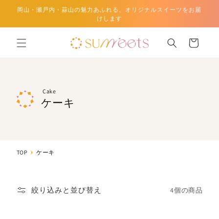
テン
岡山・瀬戸内・蒜山の魅力あふれる、オリジナルスイーツをお届
ツに
けします
進む
カ
ー
ト
Cake
ケーキ
TOP
ケーキ
絞り込みと並び替え
4個の商品