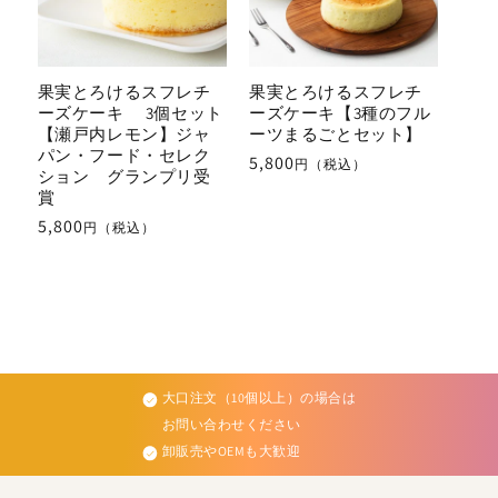
果実とろけるスフレチ
果実とろけるスフレチ
ーズケーキ 3個セット
ーズケーキ【3種のフル
【瀬戸内レモン】ジャ
ーツまるごとセット】
パン・フード・セレク
通
5,800
円（税込）
ション グランプリ受
常
賞
価
通
5,800
円（税込）
格
常
価
格
大口注文（10個以上）の場合は
お問い合わせください
卸販売やOEMも大歓迎