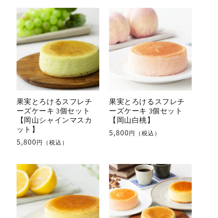
果実とろけるスフレチ
果実とろけるスフレチ
ーズケーキ 3個セット
ーズケーキ 3個セット
【岡山シャインマスカ
【岡山白桃】
ット】
通
5,800
円（税込）
通
5,800
円（税込）
常
常
価
価
格
格